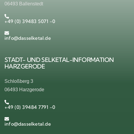
06493 Ballenstedt
+49 (0) 39483 5071 -0
info@dasselketal.de
STADT- UND SELKETAL-INFORMATION
HARZGERODE
Schloßberg 3
06493 Harzgerode
+49 (0) 39484 7791 -0
info@dasselketal.de