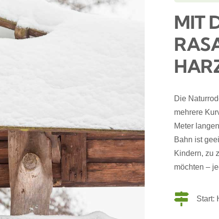
MIT 
RAS
HAR
Die Naturrod
mehrere Kur
Meter lange
Bahn ist gee
Kindern, zu 
möchten – je
Start: