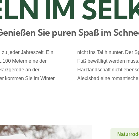
LN IM SEL
Genießen Sie puren Spaß im Schne
zu jeder Jahreszeit.
Ein
nicht ins Tal
hinunter
.
D
er S
 1.100 Metern eine der
Fuß
bewältigt
werden muss
Harzgerode an der
Harzlandschaft
nicht
ebenso 
her
kommen Sie im Winter
Alexisbad eine romantische 
Naturrod