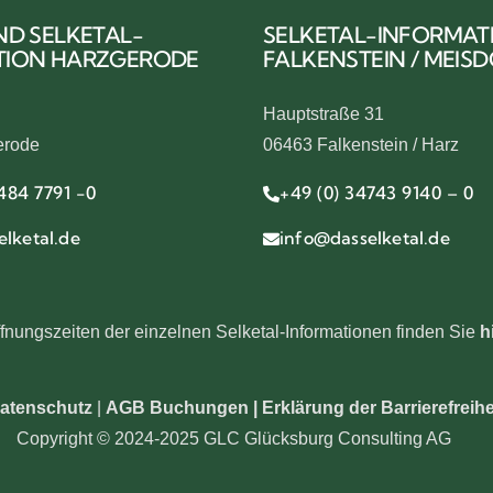
ND SELKETAL-
SELKETAL-INFORMAT
TION HARZGERODE
FALKENSTEIN / MEIS
Hauptstraße 31
erode
06463 Falkenstein / Harz
484 7791 -0
+49 (0) 34743 9140 – 0
lketal.de
info@dasselketal.de
fnungszeiten der einzelnen Selketal-Informationen finden Sie
h
atenschutz
|
AGB Buchungen
|
Erklärung der Barrierefreihe
Copyright © 2024-2025 GLC Glücksburg Consulting AG