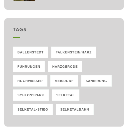
TAGS
BALLENSTEDT
FALKENSTEIN/HARZ
FÜHRUNGEN
HARZGERODE
HOCHWASSER
MEISDORF
SANIERUNG
SCHLOSSPARK
SELKETAL
SELKETAL-STIEG
SELKETALBAHN