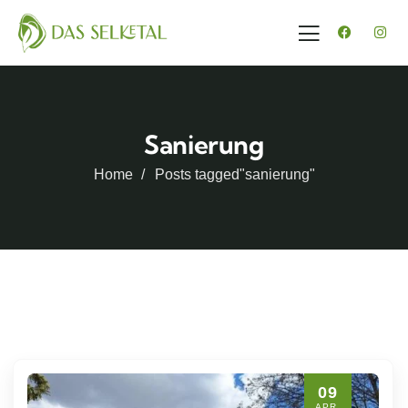
Sanierung
Home
Posts tagged"sanierung"
09
APR.