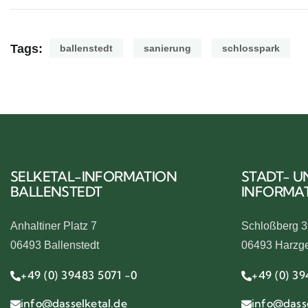
Tags:
ballenstedt
sanierung
schlosspark
SELKETAL-INFORMATION
STADT- U
BALLENSTEDT
INFORMA
Anhaltiner Platz 7
Schloßberg 3
06493 Ballenstedt
06493 Harzg
+49 (0) 39483 5071 -0
+49 (0) 39
info@dasselketal.de
info@dasse