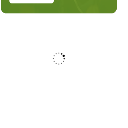
NATUR
WANDERN
AKTIVITÄTEN
BURGEN
&
SCHLÖSSE