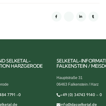
ND SELKETAL-
SELKETAL-INFORMAT
TION HARZGERODE
FALKENSTEIN / MEIS
Hauptstraße 31
erode
06463 Falkenstein / Harz
484 7791 -0
+49 (0) 34743 9140 – 0
lketal.de
info@dasselketal.de