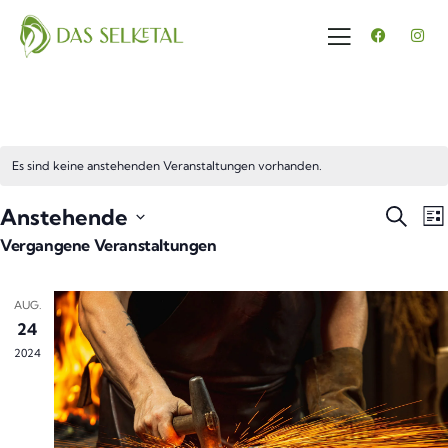
Es sind keine anstehenden Veranstaltungen vorhanden.
Veran
V
Anstehende
Suche
Lis
A
Suche
Datum
Vergangene Veranstaltungen
N
und
wählen.
Ansic
AUG.
Navig
24
2024