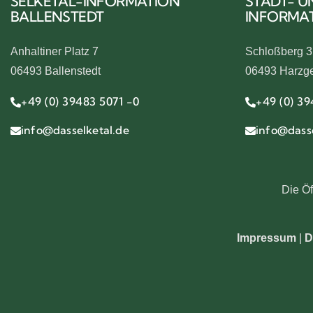
SELKETAL-INFORMATION
STADT- U
BALLENSTEDT
INFORMA
Anhaltiner Platz 7
Schloßberg 3
06493 Ballenstedt
06493 Harzg
+49 (0) 39483 5071 -0
+49 (0) 39
info@dasselketal.de
info@dasse
Die Öf
Impressum
|
D