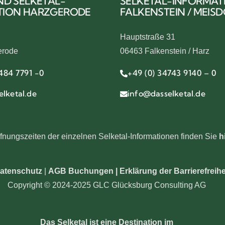
ND SELKETAL-
SELKETAL-INFORMAT
TION HARZGERODE
FALKENSTEIN / MEIS
Hauptstraße 31
erode
06463 Falkenstein / Harz
484 7791 -0
+49 (0) 34743 9140 – 0
lketal.de
info@dasselketal.de
fnungszeiten der einzelnen Selketal-Informationen finden Sie
h
atenschutz
|
AGB Buchungen
|
Erklärung der Barrierefreihe
Copyright © 2024-2025 GLC Glücksburg Consulting AG
Das Selketal ist eine Destination im