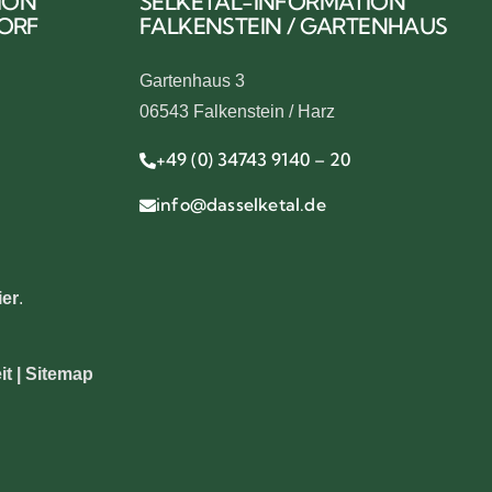
ION
SELKETAL-INFORMATION
DORF
FALKENSTEIN / GARTENHAUS
Gartenhaus 3
06543 Falkenstein / Harz
+49 (0) 34743 9140 – 20
info@dasselketal.de
ier
.
it |
Sitemap