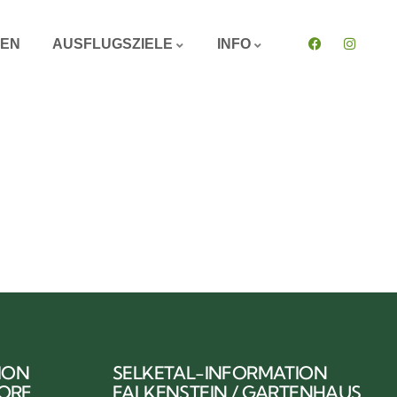
GEN
AUSFLUGSZIELE
INFO
ION
SELKETAL-INFORMATION
DORF
FALKENSTEIN / GARTENHAUS