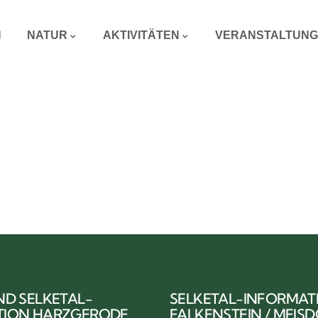
N
NATUR
AKTIVITÄTEN
VERANSTALTUN
ND SELKETAL-
SELKETAL-INFORMAT
TION HARZGERODE
FALKENSTEIN / MEIS