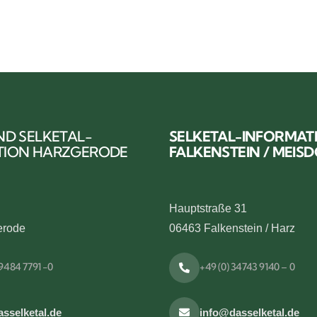
ND SELKETAL-
SELKETAL-INFORMAT
TION HARZGERODE
FALKENSTEIN / MEIS
Hauptstraße 31
erode
06463 Falkenstein / Harz
39484 7791 -0
+49 (0) 34743 9140 – 0
sselketal.de
info@dasselketal.de