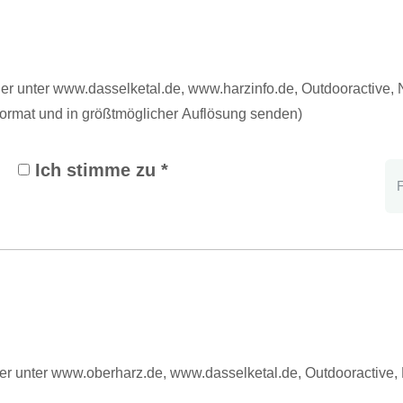
der unter www.dasselketal.de, www.harzinfo.de, Outdooractiv
format und in größtmöglicher Auflösung senden)
Ich stimme zu *
der unter www.oberharz.de, www.dasselketal.de, Outdooracti