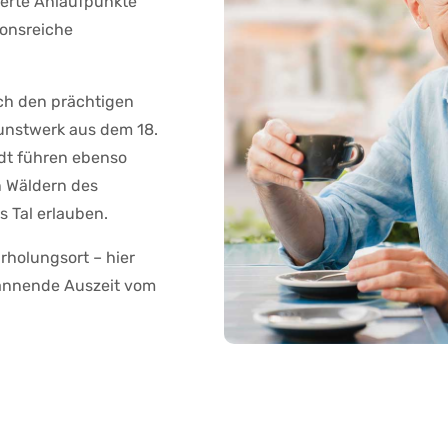
werte Anlaufpunkte
ionsreiche
rch den prächtigen
kunstwerk aus dem 18.
dt führen ebenso
 Wäldern des
 Tal erlauben.
Erholungsort – hier
spannende Auszeit vom