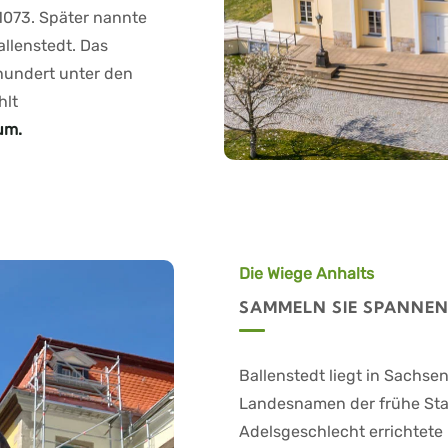
 1073. Später nannte
allenstedt. Das
hundert unter
den
hlt
um.
Die Wiege Anhalts
SAMMELN SIE SPANNEN
Ballenstedt liegt in Sachse
Landesnamen der frühe Stam
Adelsgeschlecht errichtete